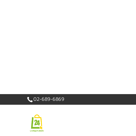
เข้าสู่
ระบบ
|
สมัคร
สมาชิก
สินค้าที่สนใจ
( 0 )
หน้าหลัก
PROMOTION
สินค้า
แบรนด์
02-689-6869
เครื่องใช้ไฟฟ้า
อาหารและเครื่องดื่ม